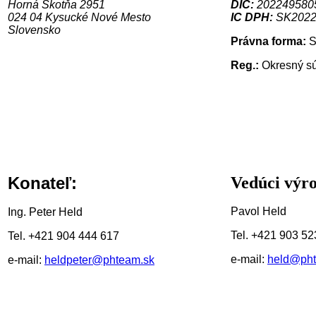
Horná Skotňa 2951
DIC:
202249580
024 04 Kysucké Nové Mesto
IC DPH:
SK2022
Slovensko
Právna forma:
S
Reg.:
Okresný súd
Konateľ:
Vedúci výr
Pavol Held
Ing. Peter Held
Tel. +421 903 52
Tel. +421 904 444 617
e-mail:
held@pht
e-mail:
heldpeter@phteam.sk