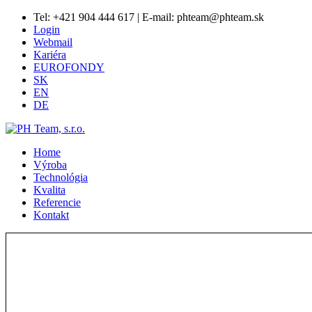
Tel: +421 904 444 617 | E-mail: phteam@phteam.sk
Login
Webmail
Kariéra
EUROFONDY
SK
EN
DE
Home
Výroba
Technológia
Kvalita
Referencie
Kontakt